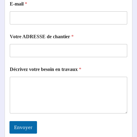
E-mail
*
N
Votre ADRESSE de chantier
*
O
M
V
o
t
r
Décrivez votre besoin en travaux
*
e
c
h
a
n
t
i
e
r
Envoyer