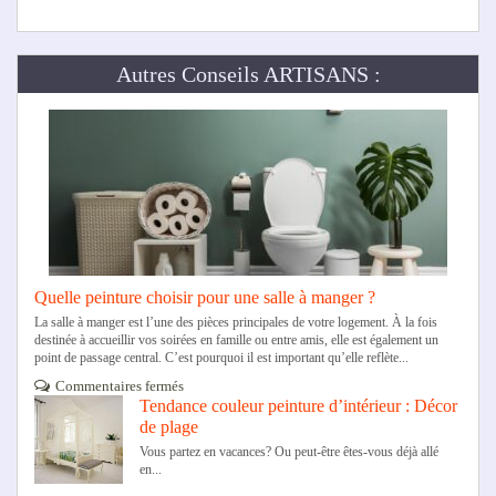
Autres Conseils ARTISANS :
Quelle peinture choisir pour une salle à manger ?
La salle à manger est l’une des pièces principales de votre logement. À la fois
destinée à accueillir vos soirées en famille ou entre amis, elle est également un
point de passage central. C’est pourquoi il est important qu’elle reflète...
sur
Commentaires fermés
Quelle
Tendance couleur peinture d’intérieur : Décor
peinture
de plage
choisir
pour
Vous partez en vacances? Ou peut-être êtes-vous déjà allé
une
en...
salle
à