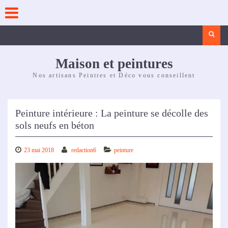
Skip
to
content
Search
Maison et peintures
Nos artisans Peintres et Déco vous conseillent
Peinture intérieure : La peinture se décolle des
sols neufs en béton
23 mai 2018
redaction6
peinture